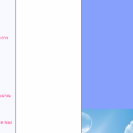
ะการ
ระมาณ
ริต
ของ