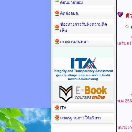
ดอนยายหอม
ติดต่ออบต.
ตั
ช่องทางการรับฟังความคิด
เห็น
กระดานสนทนา
เสริมสร
UR
UR
UR
UR
พ.ศ.25
ITA
UR
มาตรฐานการให้บริการ
หน่วยง