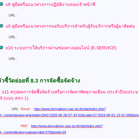
o
8 คู่มือหรือแนวทางการปฏิบัติงานของเจ้าหน้าที่
L :
o
9 คู่มือหรือแนวทางการขอรับบริการสำหรับผู้รับบริการหรือผู้มาติดต่อ
L :
o
10
ระบบการให้บริการผ่านช่องทางออนไลน์ (E-SERVICE)
L :
ัวชี้วัดย่อยที่ 8.3 การจัดซื้อจัดจ้าง
o11 สรุปผลการจัดซื้อจัดจ้างหรือการจัดหาพัสดุรายเดือน
ประจำปีงบประ
9 (แบบ สขร.1)
L :
Excel
:
http://www.donyaihom-sao.go.th/site/index.php?
m_content&view=article&id=2042:2026-06-28-07-43-02&catid=27:2019-09-01-13-01-58&Item
PDF.
http://www.donyaihom-sao.go.th/site/index.php?
m_content&view=category&id=27&Itemid=29