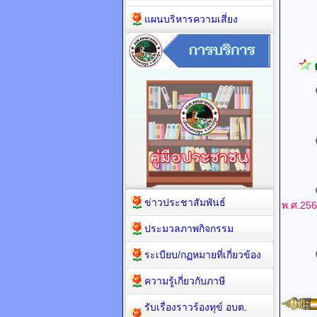
UR
แผนบริหารความเสี่ยง
UR
UR
ข่าวประชาสัมพันธ์
พ.ศ.25
ประมวลภาพกิจกรรม
UR
ระเบียบ/กฏหมายที่เกี่ยวข้อง
ความรู้เกี่ยวกับภาษี
รับเรื่องราวร้องทุข์ อบต.