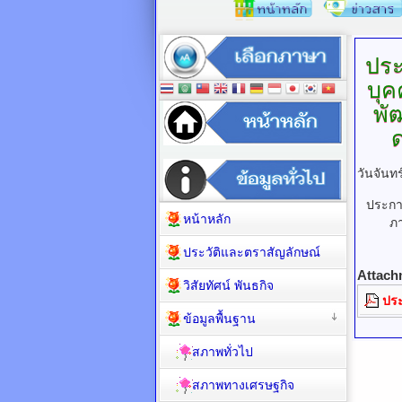
ประ
บุค
พั
วันจันท
ประกา
หน้าหลัก
ภ
ประวัติและตราสัญลักษณ์
Attach
วิสัยทัศน์ พันธกิจ
ปร
ข้อมูลพื้นฐาน
สภาพทั่วไป
สภาพทางเศรษฐกิจ